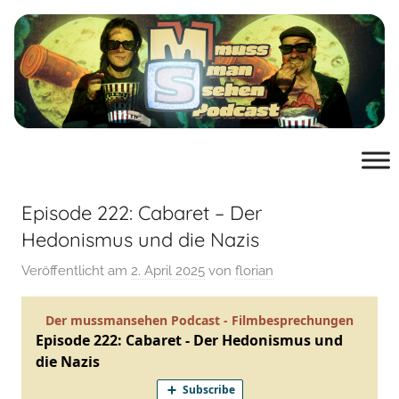
Zum
Inhalt
springen
muss
der
Podcast
man
von
mussmansehen.de
Episode 222: Cabaret – Der
sehen
Hedonismus und die Nazis
Veröffentlicht am
2. April 2025
von
florian
Film-
Podcast