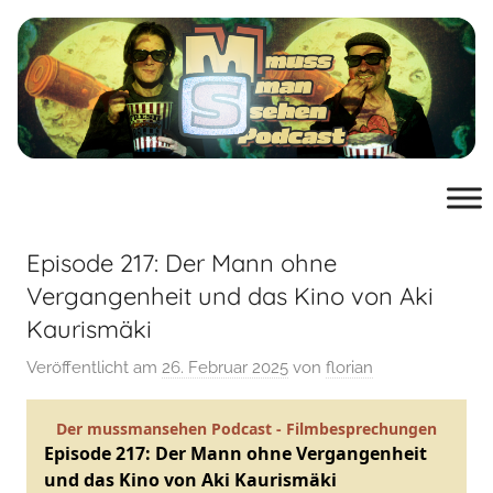
Zum
Inhalt
springen
muss
der
Podcast
man
von
mussmansehen.de
Episode 217: Der Mann ohne
sehen
Vergangenheit und das Kino von Aki
Kaurismäki
Film-
Veröffentlicht am
26. Februar 2025
von
florian
Podcast