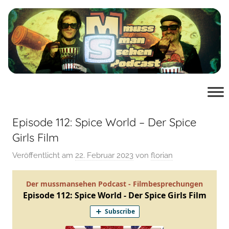
Zum
Inhalt
springen
muss
der
Podcast
man
von
mussmansehen.de
Episode 112: Spice World – Der Spice
sehen
Girls Film
Veröffentlicht am
22. Februar 2023
von
florian
Film-
Podcast