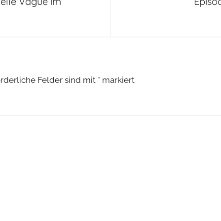
velle Vague im
Episo
orderliche Felder sind mit
*
markiert