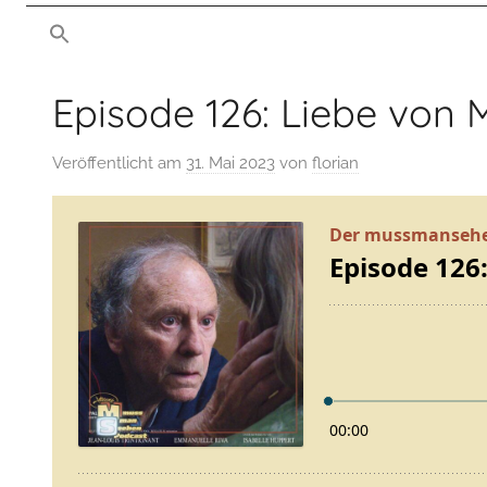
von
man
mussmansehen.de
sehen
Episode 126: Liebe von
Film-
Veröffentlicht am
31. Mai 2023
von
florian
Podcast