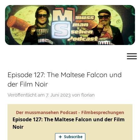
Zum
Inhalt
springen
muss
der
Podcast
man
von
mussmansehen.de
Episode 127: The Maltese Falcon und
sehen
der Film Noir
Veröffentlicht am
7. Juni 2023
von
florian
Film-
Podcast