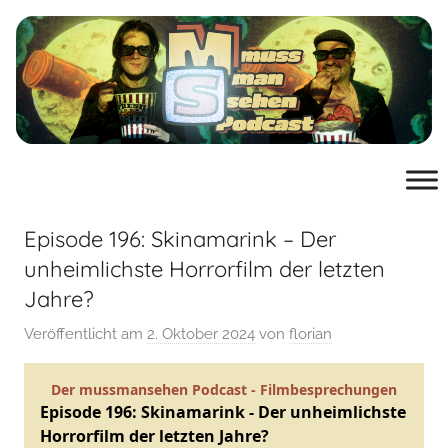
Zum
Inhalt
springen
muss
der
Podcast
man
von
mussmansehen.de
Episode 196: Skinamarink – Der
sehen
unheimlichste Horrorfilm der letzten
Jahre?
Film-
Veröffentlicht am
2. Oktober 2024
von
florian
Podcast