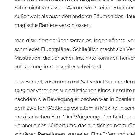
Salon nicht verlassen. Warum weiß keiner. Aber de
Außenwelt als auch den anderen Räumen des Hause
magische Barriere verschlossen.
Man diskutiert darüber, woran es liegen könnte, ver
schmiedet Fluchtpläne… Schließlich macht sich Verz
Misstrauen, die tierischen Instinkte kommen hervor
auf Rettung immer weiter schwindet.
Luis Buñuel, zusammen mit Salvador Dali und de
1929 der Vater des surrealistischen Kinos. Er sollt
nachdem die Bewegung erloschen war: In Spanien,
dem zweiten Weltkrieg vor allem in Mexiko. In sei
mexikanischen Film “Der Würgeengel” entwirft er 
Parabel eines Bürgertums, das auf sich selbst zurü
schrägen Repetionen, surrealen Einwürfen und vie