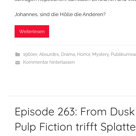
Johannes, sind die Hölle die Anderen?
Weiterlesen
1960er
,
Absurdes
,
Drama
,
Horror
,
Mystery
,
Publikums
Kommentar hinterlassen
Episode 263: From Dusk 
Pulp Fiction trifft Splat