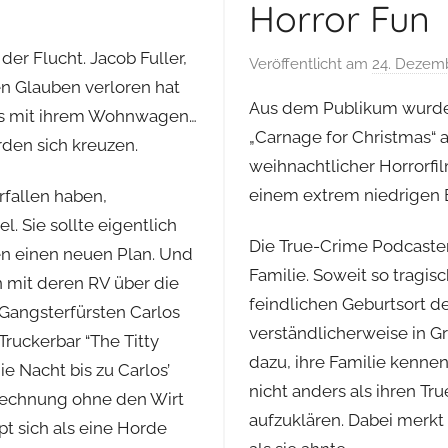
Horror Fun
er Flucht. Jacob Fuller,
Veröffentlicht am
24. Dezem
en Glauben verloren hat
Aus dem Publikum wurde 
egs mit ihrem Wohnwagen…
„Carnage for Christmas“ 
den sich kreuzen.
weihnachtlicher Horrorfil
einem extrem niedrigen
fallen haben,
l. Sie sollte eigentlich
Die True-Crime Podcaste
en einen neuen Plan. Und
Familie. Soweit so tragis
n mit deren RV über die
feindlichen Geburtsort de
Gangsterfürsten Carlos
verständlicherweise in Gr
Truckerbar “The Titty
dazu, ihre Familie kennen
ie Nacht bis zu Carlos’
nicht anders als ihren Tr
 Rechnung ohne den Wirt
aufzuklären. Dabei merkt s
t sich als eine Horde