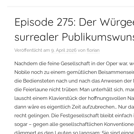
Episode 275: Der Würgee
surrealer Publikumswun
Veröffentlicht am
9. April 2026
von
florian
Nachdem die feine Gesellschaft in der Oper war, 
Nobile noch zu einem gemütlichen Beisammensein
die Bediensteten nach und nach das Anwesen der N
die Feierlaune nicht trüben: Man unterhält sich, ma
lauscht einem Klavierstück der hoffnungsvollen N
dann wäre es eigentlich Zeit aufzubrechen… Nur 
recht gelingen. Die Festgesellschaft bleibt einfach 
sogar – gegen alle gesellschaftlichen Konvention
dämmert es den Leuten so langsam: Sie sind eing