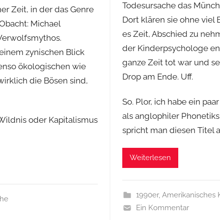
Todesursache das Münchh
er Zeit, in der das Genre
Dort klären sie ohne viel
 Obacht: Michael
es Zeit, Abschied zu neh
Werwolfsmythos.
der Kinderpsychologe end
 einem zynischen Blick
ganze Zeit tot war und s
enso ökologischen wie
Drop am Ende. Uff.
irklich die Bösen sind,
So. Plor, ich habe ein paa
als anglophiler Phonetiksp
Wildnis oder Kapitalismus
spricht man diesen Titel 
Weiterlesen
1990er
,
Amerikanisches 
he
Ein Kommentar