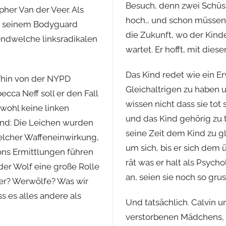
Besuch, denn zwei Schüs
her Van der Veer. Als
hoch… und schon müssen w
nd seinem Bodyguard
die Zukunft, wo der Kind
gendwelche linksradikalen
wartet. Er hofft, mit die
Das Kind redet wie ein E
fhin von der NYPD
Gleichaltrigen zu haben 
ca Neff soll er den Fall
wissen nicht dass sie tot 
 wohl keine linken
und das Kind gehörig zu 
sind: Die Leichen wurden
seine Zeit dem Kind zu 
welcher Waffeneinwirkung,
um sich, bis er sich dem
sons Ermittlungen führen
rät was er halt als Psycho
der Wolf eine große Rolle
an, seien sie noch so gr
ler? Werwölfe? Was wir
ass es alles andere als
Und tatsächlich. Calvin
verstorbenen Mädchens, d