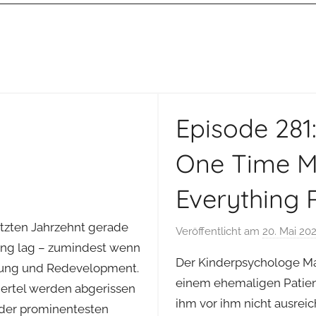
Episode 281
One Time M
Everything 
letzten Jahrzehnt gerade
Veröffentlicht am
20. Mai 20
ung lag – zumindest wenn
Der Kinderpsychologe M
erung und Redevelopment.
einem ehemaligen Patiente
ertel werden abgerissen
ihm vor ihm nicht ausreic
 der prominentesten