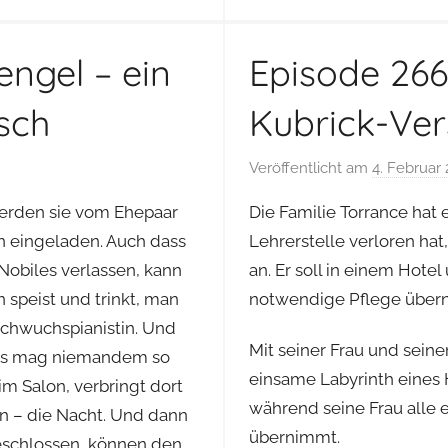
ngel – ein
Episode 266
sch
Kubrick-Ver
Veröffentlicht am
4. Februar
werden sie vom Ehepaar
Die Familie Torrance ha
 eingeladen. Auch dass
Lehrerstelle verloren ha
obiles verlassen, kann
an. Er soll in einem Hot
n speist und trinkt, man
notwendige Pflege übern
achwuchspianistin. Und
Mit seiner Frau und seine
das mag niemandem so
einsame Labyrinth eines 
im Salon, verbringt dort
während seine Frau alle e
en – die Nacht. Und dann
übernimmt.
eschlossen, können den