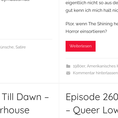
eigentlich nicht so aus d
gut kenn ich mich halt nic
Plor, wenn The Shining 
Horror einsortieren?
Weiterlesen
wünsche
,
Satire
1980er
,
Amerikanisches 
Kommentar hinterlassen
Till Dawn –
Episode 260
terhouse
– Queer Lo