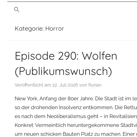
von
man
mussmansehen.de
sehen
Kategorie:
Horror
Film-
Episode 290: Wolfen
Podcast
(Publikumswunsch)
Veröffentlicht am
22. Juli 2026
von
florian
New York, Anfang der 80er Jahre. Die Stadt ist im 
so der drohenden Insolvenz entkommen. Die Rett
es nach dem Neoliberalismus geht – in Revitalisi
Konkret: Vermeintlich heruntergekommene Stadtvi
um neuen schicken Bauten Platz zu machen. Einer