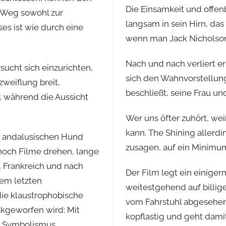
Die Einsamkeit und offenb
r Weg sowohl zur
langsam in sein Hirn, das
s ist wie durch eine
wenn man Jack Nicholso
Nach und nach verliert e
sucht sich einzurichten,
sich den Wahnvorstellunge
weiflung breit,
beschließt, seine Frau un
, während die Aussicht
Wer uns öfter zuhört, wei
kann. The Shining allerdin
m andalusischen Hund
zusagen, auf ein Minimum
e noch Filme drehen, lange
 Frankreich und nach
Der Film legt ein einige
nem letzten
weitestgehend auf billig
die klaustrophobische
vom Fahrstuhl abgesehen
ckgeworfen wird: Mit
kopflastig und geht dami
l Symbolismus.