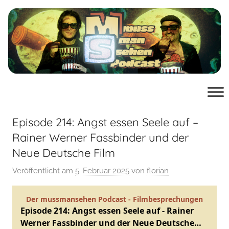
Zum
Inhalt
springen
muss
der
Podcast
man
von
mussmansehen.de
Episode 214: Angst essen Seele auf –
sehen
Rainer Werner Fassbinder und der
Neue Deutsche Film
Film-
Veröffentlicht am
5. Februar 2025
von
florian
Podcast