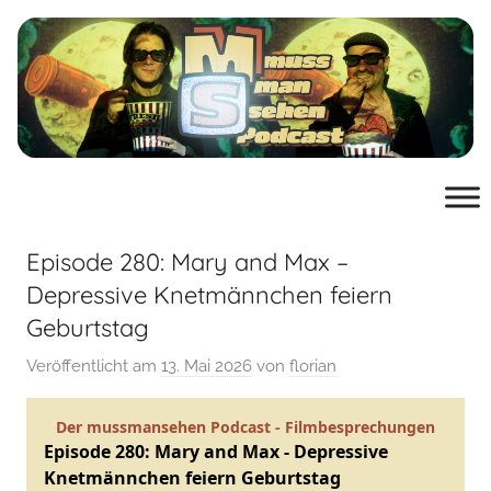
Zum
Inhalt
springen
muss
der
Podcast
man
von
mussmansehen.de
Episode 280: Mary and Max –
sehen
Depressive Knetmännchen feiern
Geburtstag
Film-
Veröffentlicht am
13. Mai 2026
von
florian
Podcast