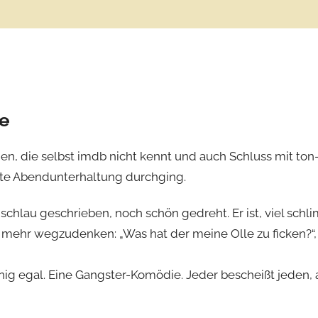
de
men, die selbst imdb nicht kennt und auch Schluss mit ton
ute Abendunterhaltung durchging.
chlau geschrieben, noch schön gedreht. Er ist, viel schl
ehr wegzudenken: „Was hat der meine Olle zu ficken?“, „D
ig egal. Eine Gangster-Komödie. Jeder bescheißt jeden, a