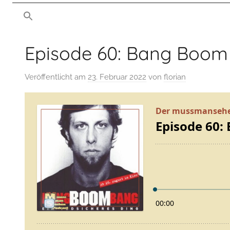
von
man
mussmansehen.de
sehen
Episode 60: Bang Boom
Film-
Veröffentlicht am
23. Februar 2022
von
florian
Podcast