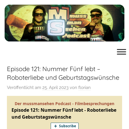
Zum
Inhalt
springen
muss
der
Podcast
man
von
mussmansehen.de
Episode 121: Nummer Fünf lebt –
sehen
Roboterliebe und Geburtstagswünsche
Veröffentlicht am
25. April 2023
von
florian
Film-
Podcast