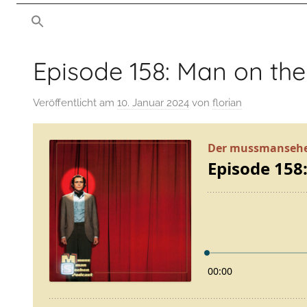
von
man
mussmansehen.de
sehen
Episode 158: Man on th
Film-
Veröffentlicht am
10. Januar 2024
von
florian
Podcast