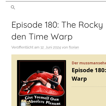
von
man
mussmansehen.de
sehen
Episode 180: The Rocky
Film-
den Time Warp
Podcast
Veröffentlicht am
12. Juni 2024
von
florian