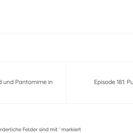
rd und Pantomime in
Episode 181: P
orderliche Felder sind mit
*
markiert