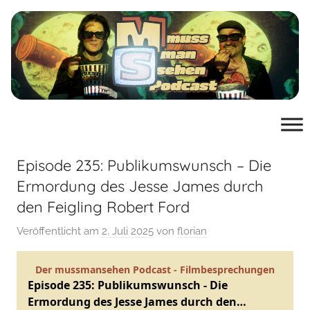
Zum
Inhalt
springen
muss
der
Podcast
man
von
mussmansehen.de
Episode 235: Publikumswunsch – Die
sehen
Ermordung des Jesse James durch
den Feigling Robert Ford
Film-
Veröffentlicht am
2. Juli 2025
von
florian
Podcast