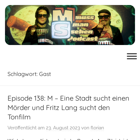
Zum
Inhalt
springen
muss
der
Podcast
man
von
mussmansehen.de
Schlagwort:
Gast
sehen
Film-
Episode 138: M – Eine Stadt sucht einen
Mörder und Fritz Lang sucht den
Podcast
Tonfilm
Veröffentlicht am
23. August 2023
von
florian