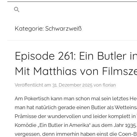
von
man
mussmansehen.de
sehen
Kategorie:
Schwarzweiß
Film-
Episode 261: Ein Butler 
Podcast
Mit Matthias von Filmsz
Veröffentlicht am
31. Dezember 2025
von
florian
Am Pokertisch kann man schon mal sein letztes H
man hat natürlich gerade einen Butler als Wetteinsat
Prämisse der wundervollen und leider komplett in
Komödie „Ein Butler in Amerika“ aus dem Jahr 1935.
vergessen, denn immerhin haben einst die Coen-B