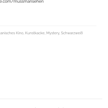
ffee.com/mussmansehen
anisches Kino
,
Kunstkacke
,
Mystery
,
Schwarzweiß