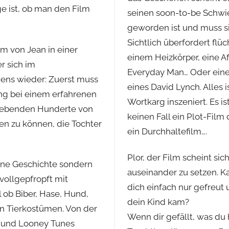
ge ist, ob man den Film
seinen soon-to-be Schwieg
geworden ist und muss si
Sichtlich überfordert flüc
m von Jean in einer
einem Heizkörper, eine Af
r sich im
Everyday Man… Oder einen
ens wieder: Zuerst muss
eines David Lynch. Alles
ing bei einem erfahrenen
Wortkarg inszeniert. Es i
elgebenden Hunderte von
keinen Fall ein Plot-Film 
en zu können, die Tochter
ein Durchhaltefilm….
Plor, der Film scheint sic
eine Geschichte sondern
auseinander zu setzen. Ka
vollgepfropft mit
dich einfach nur gefreut 
 ob Biber, Hase, Hund,
dein Kind kam?
en Tierkostümen. Von der
Wenn dir gefällt, was du 
n und Looney Tunes