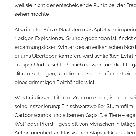
weil sie nicht der entscheidende Punkt bei der Fra
sehen möchte.
Also in aller Kürze: Nachdem das Apfelweinimperiu
riesigen Explosion zu Grunde gegangen ist, findet e
erbarmungslosen Winter des amerikanischen Nord
er ums Überleben kämpfen, wird schließlich Lehrl
Trapper. Und beschließt nach dessen Tod, die tit
Bibern zu fangen, um die Frau seiner Träume heirat
eines grimmigen Pelzhändlers ist.
Was bei diesem Film im Zentrum steht, ist nicht s
seine Inszenierung: Ein schwarzweißer Stummfilm, 
Cartoonsounds und albernen Gags. Die Tiere – egal
Wolf oder Pferd – gespielt von Menschen in billig
Action orientiert an klassischen Slapstickkomödie