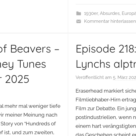
1930er
,
Absurdes
,
Europä
Kommentar hinterlassen
of Beavers –
Episode 218
ney Tunes
Lynchs alp
r 2025
Veröffentlicht am
5. März 20
Eraserhead markiert sich
Filmliebhaber-Hirn ertra
al mehr mal weniger tiefe
Film zur Debatte. Ein jun
wir meiner Meinung nach
postindustriellen, wenn 
e Story von “Hundreds of
einem hart verängstigten
f ist, und zum zweiten,
das Geschehen scheint er