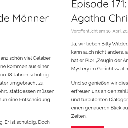
Episode 171
de Männer
Agatha Christ
Veröffentlicht am
10. April 2
Ja, wir lieben Billy Wild
kann auch nicht anders, 
anz schön viel Gelaber
hat er Plor „Zeugin der 
rene kommen aus einer
Mystery im Gerichtssaal m
on 18 Jahren schuldig
Vater umgebracht zu
Und so genießen wir dies
ehrt, stattdessen müssen
erfreuen uns an den zahl
 nun eine Entscheidung
und turbulenten Dialogen
einen genaueren Blick auf
Zeiten.
. Er ist schuldig. Doch