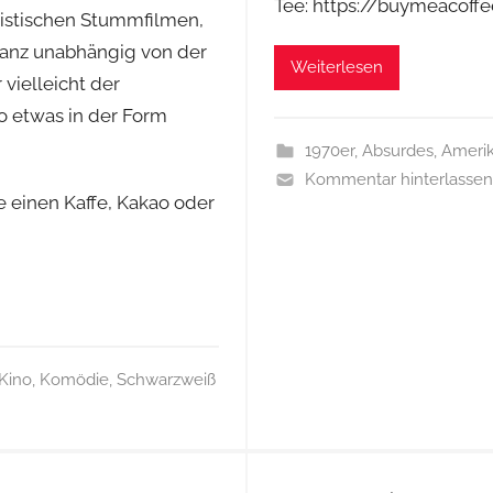
Tee: https://buymeaco
onistischen Stummfilmen,
 Ganz unabhängig von der
Weiterlesen
vielleicht der
so etwas in der Form
1970er
,
Absurdes
,
Amerik
Kommentar hinterlassen
e einen Kaffe, Kakao oder
Kino
,
Komödie
,
Schwarzweiß