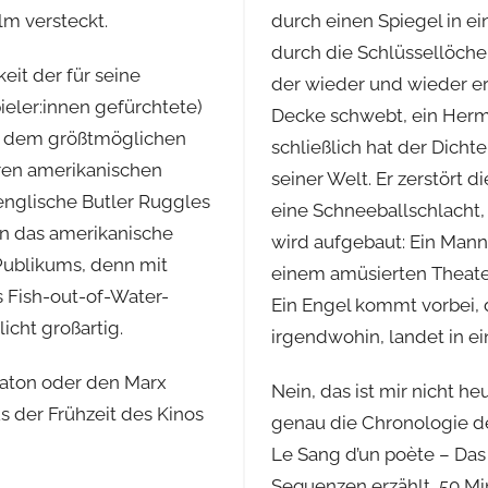
lm versteckt.
durch einen Spiegel in ei
durch die Schlüssellöche
eit der für seine
der wieder und wieder er
ieler:innen gefürchtete)
Decke schwebt, ein He
ur dem größtmöglichen
schließlich hat der Dicht
ren amerikanischen
seiner Welt. Er zerstört 
e englische Butler Ruggles
eine Schneeballschlacht, 
in das amerikanische
wird aufgebaut: Ein Mann
 Publikums, denn mit
einem amüsierten Theater
s Fish-out-of-Water-
Ein Engel kommt vorbei, d
icht großartig.
irgendwohin, landet in ei
eaton oder den Marx
Nein, das ist mir nicht he
 der Frühzeit des Kinos
genau die Chronologie d
Le Sang d’un poète – Das 
Sequenzen erzählt, 50 Mi