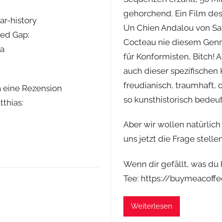
gehorchend. Ein Film des
r-history
Un Chien Andalou von Sal
Red Gap:
Cocteau nie diesem Genr
ka
für Konformisten, Bitch!
auch dieser spezifischen
freudianisch, traumhaft, 
a eine Rezension
so kunsthistorisch bedeu
thias:
Aber wir wollen natürli
uns jetzt die Frage stell
Wenn dir gefällt, was du 
Tee: https://buymeaco
Weiterlesen