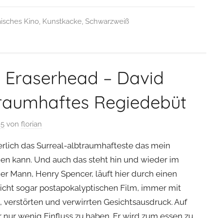
isches Kino
,
Kunstkacke
,
Schwarzweiß
: Eraserhead – David
traumhaftes Regiedebüt
25
von
florian
erlich das Surreal-albtraumhafteste das mein
gen kann. Und auch das steht hin und wieder im
ger Mann, Henry Spencer, läuft hier durch einen
nicht sogar postapokalyptischen Film, immer mit
, verstörten und verwirrten Gesichtsausdruck. Auf
 nur wenig Einfluss zu haben. Er wird zum essen zu