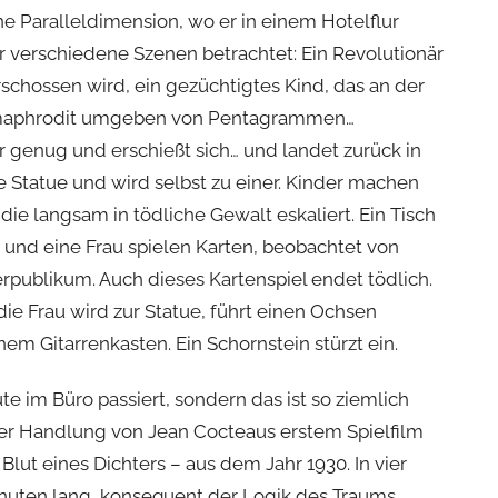
ne Paralleldimension, wo er in einem Hotelflur
r verschiedene Szenen betrachtet: Ein Revolutionär
schossen wird, ein gezüchtigtes Kind, das an der
rmaphrodit umgeben von Pentagrammen…
er genug und erschießt sich… und landet zurück in
die Statue und wird selbst zu einer. Kinder machen
die langsam in tödliche Gewalt eskaliert. Ein Tisch
 und eine Frau spielen Karten, beobachtet von
publikum. Auch dieses Kartenspiel endet tödlich.
ie Frau wird zur Statue, führt einen Ochsen
nem Gitarrenkasten. Ein Schornstein stürzt ein.
ute im Büro passiert, sondern das ist so ziemlich
er Handlung von Jean Cocteaus erstem Spielfilm
Blut eines Dichters – aus dem Jahr 1930. In vier
nuten lang, konsequent der Logik des Traums