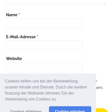
Name
*
E-Mail-Adresse
*
Website
Name, E-Mail-Adresse und Website in diesem
Cookies helfen uns bei der Bereitstellung
unserer Inhalte und Dienste. Durch die weitere
Browser für meinen nächsten Kommentar speichern.
Nutzung der Webseite stimmen Sie der
Verwendung von Cookies zu.
Cookies ablehnen
Cookies erlauben