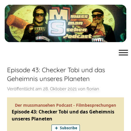
Zum
Inhalt
springen
muss
der
Podcast
man
von
mussmansehen.de
Episode 43: Checker Tobi und das
sehen
Geheimnis unseres Planeten
Veröffentlicht am
28. Oktober 2021
von
florian
Film-
Podcast