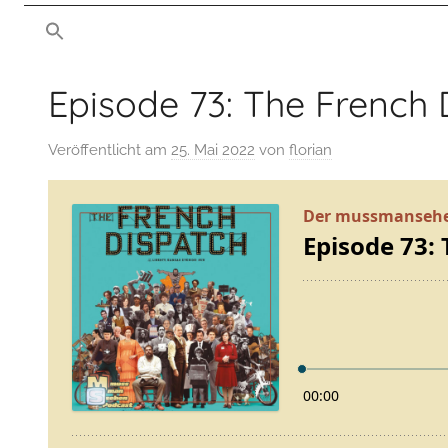
von
man
mussmansehen.de
sehen
Episode 73: The French
Film-
Veröffentlicht am
25. Mai 2022
von
florian
Podcast