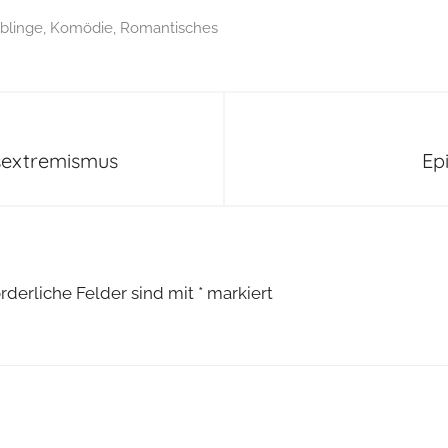
blinge
,
Komödie
,
Romantisches
tsextremismus
Ep
orderliche Felder sind mit
*
markiert