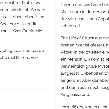
drom ihrer Mutter war.
Tanzen und wird zum best
hauen wieder ab. So wird
Mysterium in dem Haus, 
bestes Leben leben. Und
der viktorianischen Copul
poiler!) dass er die
sehen soll.
 muss. Was für ein Mic
The Life of Chuck aus dem
drehen: Wer ist dieser Ch
wichtigste als erstes: du
Rätsel. In der zweiten ein
 alle mal klären… wie
ein Mensch. Ein komischer 
vermeintlich große Myste
aufgelöst. Unbeholfen w
eingeführt. Aber daneben 
und dann auch noch ausg
King basierend.
Ich weiß doch auch nicht