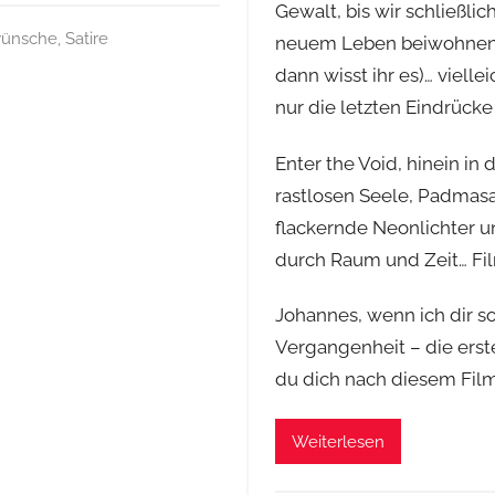
Gewalt, bis wir schließl
wünsche
,
Satire
neuem Leben beiwohnen dü
dann wisst ihr es)… vielle
nur die letzten Eindrücke
Enter the Void, hinein in 
rastlosen Seele, Padmas
flackernde Neonlichter u
durch Raum und Zeit… Film 
Johannes, wenn ich dir s
Vergangenheit – die erste
du dich nach diesem Film
Weiterlesen