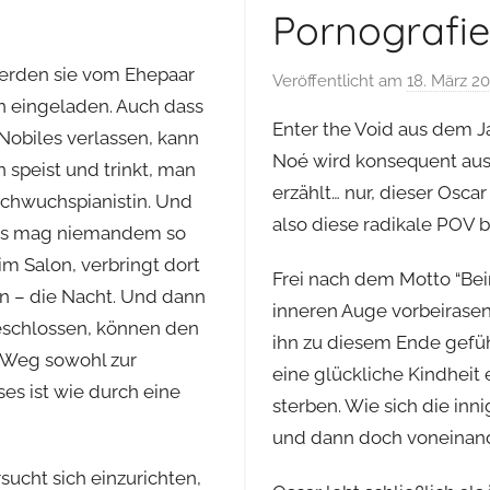
Pornografie
werden sie vom Ehepaar
Veröffentlicht am
18. März 2
 eingeladen. Auch dass
Enter the Void aus dem 
obiles verlassen, kann
Noé wird konsequent aus 
n speist und trinkt, man
erzählt… nur, dieser Osca
achwuchspianistin. Und
also diese radikale POV 
das mag niemandem so
im Salon, verbringt dort
Frei nach dem Motto “Be
en – die Nacht. Und dann
inneren Auge vorbeirasen
eschlossen, können den
ihn zu diesem Ende gefüh
r Weg sowohl zur
eine glückliche Kindheit 
s ist wie durch eine
sterben. Wie sich die i
und dann doch voneinand
sucht sich einzurichten,