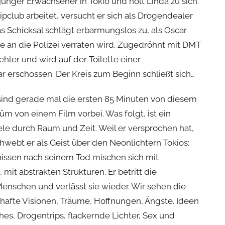
 junger Erwachsener in Tokio und holt Linda zu sich.
pclub arbeitet, versucht er sich als Drogendealer
s Schicksal schlägt erbarmungslos zu, als Oscar
e an die Polizei verraten wird. Zugedröhnt mit DMT
ehler und wird auf der Toilette einer
erschossen. Der Kreis zum Beginn schließt sich…
ind gerade mal die ersten 85 Minuten von diesem
m von einem Film vorbei. Was folgt, ist ein
e durch Raum und Zeit. Weil er versprochen hat,
chwebt er als Geist über den Neonlichtern Tokios:
nissen nach seinem Tod mischen sich mit
mit abstrakten Strukturen. Er betritt die
schen und verlässt sie wieder. Wir sehen die
mhafte Visionen, Träume, Hoffnungen, Ängste. Ideen
es, Drogentrips, flackernde Lichter, Sex und