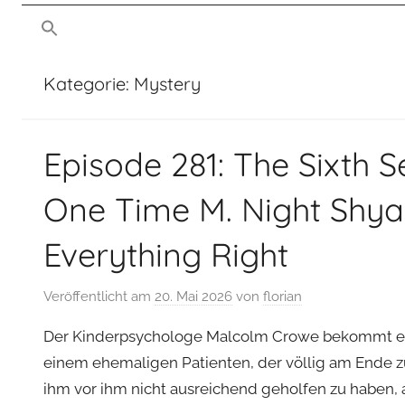
von
man
mussmansehen.de
sehen
Kategorie:
Mystery
Film-
Episode 281: The Sixth 
Podcast
One Time M. Night Shy
Everything Right
Veröffentlicht am
20. Mai 2026
von
florian
Der Kinderpsychologe Malcolm Crowe bekommt ei
einem ehemaligen Patienten, der völlig am Ende zu 
ihm vor ihm nicht ausreichend geholfen zu haben, a