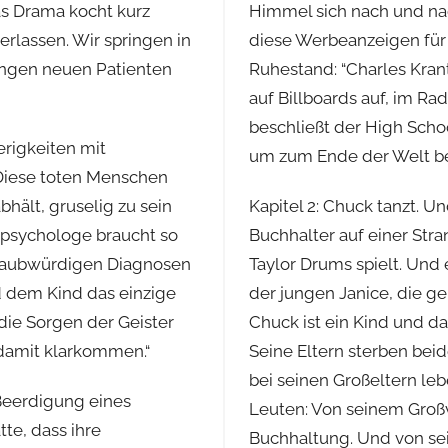
s Drama kocht kurz
Himmel sich nach und nac
rlassen. Wir springen in
diese Werbeanzeigen für
ungen neuen Patienten
Ruhestand: “Charles Krant
auf Billboards auf, im Ra
beschließt der High Schoo
erigkeiten mit
um zum Ende der Welt bei 
 Diese toten Menschen
bhält, gruselig zu sein
Kapitel 2: Chuck tanzt. Un
rpsychologe braucht so
Buchhalter auf einer St
glaubwürdigen Diagnosen
Taylor Drums spielt. Und e
d dem Kind das einzige
der jungen Janice, die ge
 die Sorgen der Geister
Chuck ist ein Kind und das
 damit klarkommen.“
Seine Eltern sterben bei
bei seinen Großeltern leb
Beerdigung eines
Leuten: Von seinem Großv
te, dass ihre
Buchhaltung. Und von sei