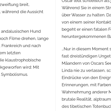
Oscar lebt schließlich als
weiflung breit,
Während Sie in einem Stri
, während die Aussicht
über Wasser zu halten. Da
von einem seiner Kontakt
begeht er einen fatalen F
m andalusischen Hund
heruntergekommenen Bar 
e noch Filme drehen, lange
 Frankreich und nach
…Nur in diesem Moment s
nem letzten
fast dreistündigen Ungetü
die klaustrophobische
Mäandern von Oscars Seel
ckgeworfen wird: Mit
Linda nie zu verlassen, s
l Symbolismus.
Eindrücke von den Ereig
Erinnerungen, mit Farben, 
Wahrnehmung anderer Men
brutale Realität, alptrau
des tibetischen Totenbuch