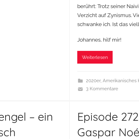
berührt: Trotz seiner Nai
Verzicht auf Zynismus. 
schwanke ich. Ist das viell
Johannes, hilf mir!
Weiterlesen
2020er
,
Amerikanisches 
3 Kommentare
ngel – ein
Episode 272
sch
Gaspar Noé 