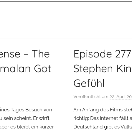
Sense – The
Episode 277:
amalan Got
Stephen Kin
Gefühl
Veröffentlicht am
22. April 2
nes Tages Besuch von
Am Anfang des Films steht
sein scheint. Er wirft
richtig: Das Internet fäll
ber es bleibt ein kurzer
Deutschland gibt es Vul